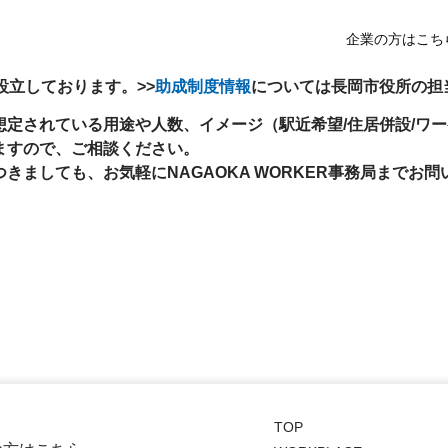
物件等について知りたい。
企業の方はこち
設立しております。>>
助成制度情報
については長岡市役所の担
想定されている用途や人数、イメージ（駅近希望/住居併設/ワ
ますので、ご相談ください。
きましても、お気軽にNAGAOKA WORKER事務局までお
TOP