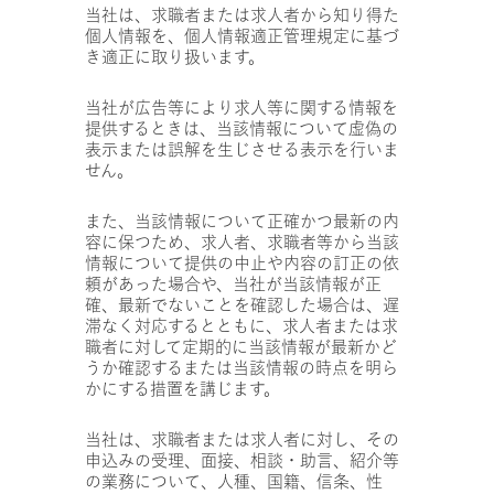
当社は、求職者または求人者から知り得た
個人情報を、個人情報適正管理規定に基づ
き適正に取り扱います。
当社が広告等により求人等に関する情報を
提供するときは、当該情報について虚偽の
表示または誤解を生じさせる表示を行いま
せん。
また、当該情報について正確かつ最新の内
容に保つため、求人者、求職者等から当該
情報について提供の中止や内容の訂正の依
頼があった場合や、当社が当該情報が正
確、最新でないことを確認した場合は、遅
滞なく対応するとともに、求人者または求
職者に対して定期的に当該情報が最新かど
うか確認するまたは当該情報の時点を明ら
かにする措置を講じます。
当社は、求職者または求人者に対し、その
申込みの受理、面接、相談・助言、紹介等
の業務について、人種、国籍、信条、性