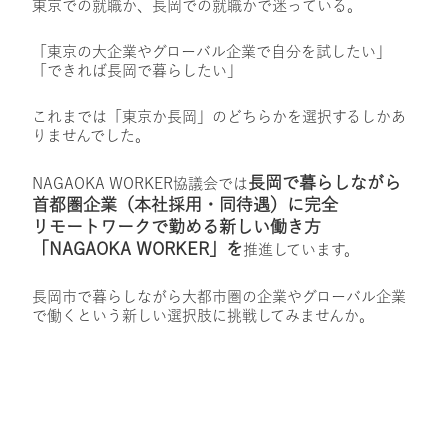
東京での就職か、長岡での就職かで迷っている。
「東京の大企業やグローバル企業で自分を試したい」
「できれば長岡で暮らしたい」
これまでは「東京か長岡」のどちらかを選択するしかあ
りませんでした。
長岡で
暮らしながら
NAGAOKA WORKER協議会では
首都圏企業
（本社採用・
同待遇）に
完全
リモートワークで
勤める
新しい
働き方
「NAGAOKA WORKER」を
推進して
います。
長岡市で暮らしながら大都市圏の企業やグローバル企業
で働くという新しい選択肢に挑戦してみませんか。