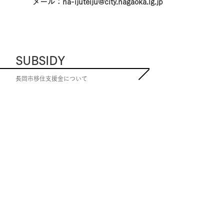
メール：na-ijuteiju@city.nagaoka.lg.jp
SUBSIDY
長岡市移住支援金について