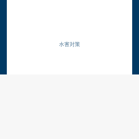
水害対策
2019年10月の台風19号は長岡市内にも大きな被害をもたらしまし
た。
その教訓を踏まえ、洪水ハザードマップを作成しています。