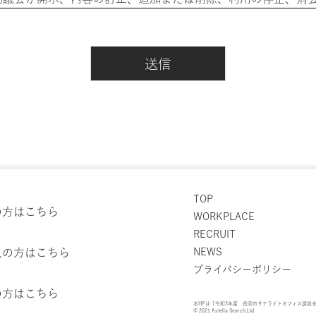
個人データであって以下のものを除きます。
とにより、公益その他の利益が害されるもの
こととなっているもの
項
TOP
の方はこちら
WORKPLACE
RECRUIT
人の方はこちら
NEWS
プライバシーポリシー
個人情報を、ご本人様の同意なく利用目的を超えて利用するこ
囲は、現在のところ以下のとおりです。
の方はこちら
本HPは「令和3年度 長岡市サテライトオフィス誘致
© 2021 Astella Search,Ltd