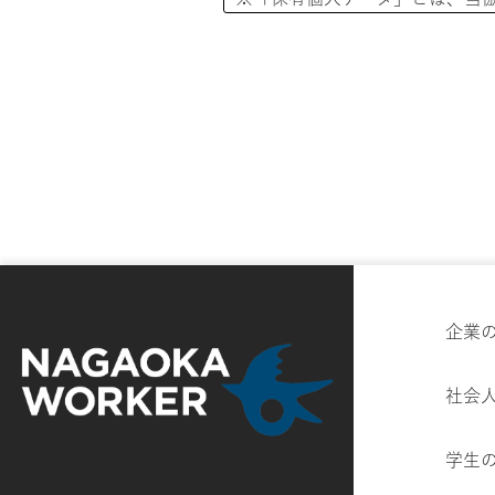
行うことができる権限を有する
1. その存否が明らかになるこ
2. 取得後6カ月以内に消去する
保有個人データに関する公表事
1. 個人情報取扱事業者の名称
NAGAOKA WOKER協議会
企業
2. 保有個人データの利用目的
社会
当協議会は、ご提供いただいた
会が想定している利用目的の範
学生