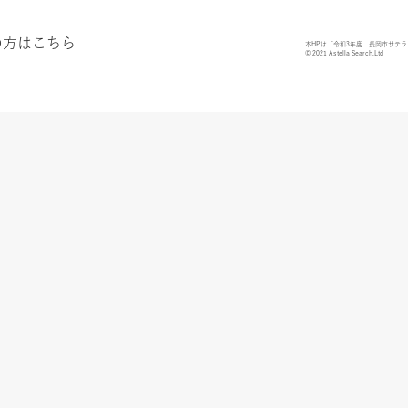
の方はこちら
本HPは「令和3年度 長岡市サテ
© 2021 Astella Search,Ltd