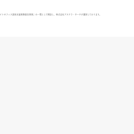
ライトオフィス誘致支援業務委託事業」の一環として開設し、株式会社アステラ・サーチが運営しております。