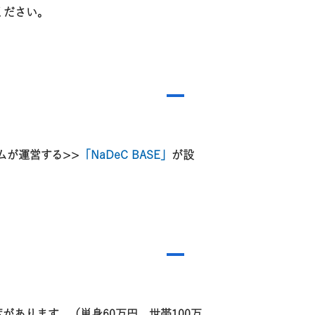
ください。
A
ムが運営する>>
「NaDeC BASE」
が設
A
あります。（単身60万円、世帯100万