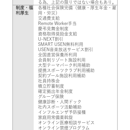
る為、上記の限りではない場合もあり。
制度・福
各種社会保険完備（健康・厚生年金・雇
利厚生
用・労災）
交通費支給
Remote Worker手当
慶弔見舞金制度
資格取得奨励金支給
U-NEXT割引
SMART USEN無料利用
USEN音楽放送サービス割引
全国直営保養所利用
会員制リゾート施設利用
大型テーマパーク利用補助
提携スポーツクラブ利用補助
契約プール施設利用補助
社員持株会
積立貯蓄制度
確定拠出年金制度
グループ保険
健康診断・人間ドック
社内スポーツ活動補助
インフルエンザ予防接種
家庭用常備薬斡旋
オンライン医療相談サービス
オンライン禁煙プログラム