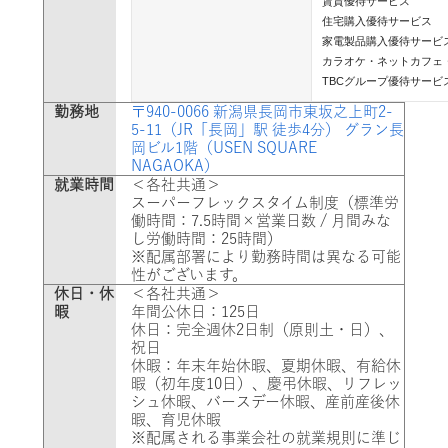
賃貸優待サービス

住宅購入優待サービス

家電製品購入優待サービス
カラオケ・ネットカフェ・
TBCグループ優待サービ
勤務地
〒940-0066 新潟県長岡市東坂之上町2-
5-11（JR「長岡」駅 徒歩4分） グラン長
岡ビル1階（USEN SQUARE
NAGAOKA）
就業時間
＜各社共通＞
スーパーフレックスタイム制度（標準労
働時間：7.5時間×営業日数 / 月間みな
し労働時間：25時間）
※配属部署により勤務時間は異なる可能
性がございます。
休日・休
＜各社共通＞
暇
年間公休日：125日
休日：完全週休2日制（原則土・日）、
祝日
休暇：年末年始休暇、夏期休暇、有給休
暇（初年度10日）、慶弔休暇、リフレッ
シュ休暇、バースデー休暇、産前産後休
暇、育児休暇
※配属される事業会社の就業規則に準じ