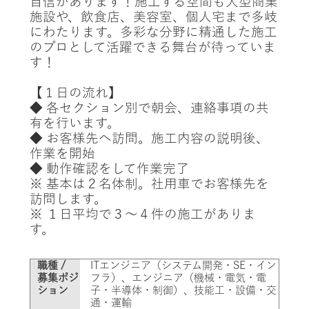
自信があります！施工する空間も大型商業
施設や、飲食店、美容室、個人宅まで多岐
にわたります。多彩な分野に精通した施工
のプロとして活躍できる舞台が待っていま
す！
【１日の流れ】
◆ 各セクション別で朝会、連絡事項の共
有を行います。
◆ お客様先へ訪問。施工内容の説明後、
作業を開始
◆ 動作確認をして作業完了
※ 基本は２名体制。社用車でお客様先を
訪問します。
※ １日平均で３～４件の施工がありま
す。
職種 /
ITエンジニア（システム開発・SE・イン
募集ポジ
フラ）、エンジニア（機械・電気・電
ション
子・半導体・制御）、技能工・設備・交
通・運輸