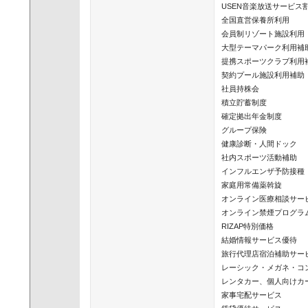
USEN音楽放送サービス割
全国直営保養所利用

会員制リゾート施設利用

大型テーマパーク利用補助
提携スポーツクラブ利用補
契約プール施設利用補助

社員持株会

積立貯蓄制度

確定拠出年金制度

グループ保険

健康診断・人間ドック

社内スポーツ活動補助

インフルエンザ予防接種

家庭用常備薬斡旋

オンライン医療相談サービ
オンライン禁煙プログラム
RIZAP特別価格

結婚情報サービス優待

旅行代理店宿泊補助サービ
レーシック・メガネ・コ
レンタカー、個人向けカ
家事宅配サービス
