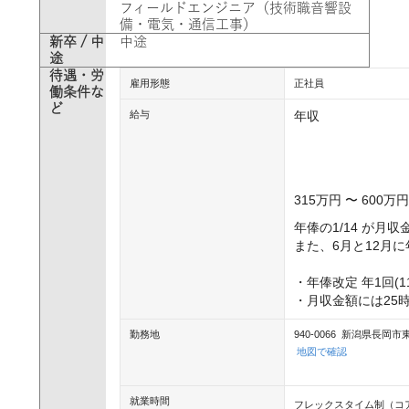
フィールドエンジニア（技術職音響設
備・電気・通信工事）
新卒 / 中
中途
途
待遇・労
雇用形態
正社員
働条件な
ど
給与
年収
315万円 〜 600万円
年俸の1/14 が月収
また、6月と12月に
・年俸改定 年1回(11
・月収金額には25
勤務地
940-0066 新潟県長岡市
地図で確認
就業時間
フレックスタイム制（コア