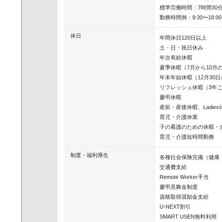
標準労働時間：7時間30分
勤務時間例：9:30〜18:00
休日
年間休日120日以上

土・日・祝日休み

年次有給休暇

夏季休暇（7月から10月の
年末年始休暇（12月30日
リフレッシュ休暇（3年ご
慶弔休暇

産前・産後休暇、Ladies休
育児・介護休業

子の看護のための休暇・介
育児・介護短時間勤務
制度・福利厚生
各種社会保険完備（健康
交通費支給

Remote Worker手当

慶弔見舞金制度

資格取得奨励金支給

U-NEXT割引

SMART USEN無料利用
