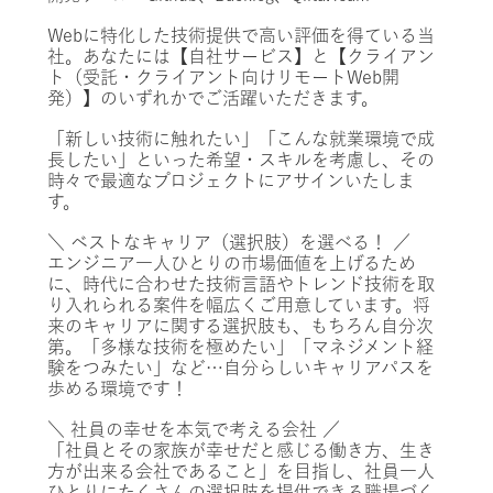
Webに特化した技術提供で高い評価を得ている当
社。あなたには【自社サービス】と【クライアン
ト（受託・クライアント向けリモートWeb開
発）】のいずれかでご活躍いただきます。
「新しい技術に触れたい」「こんな就業環境で成
長したい」といった希望・スキルを考慮し、その
時々で最適なプロジェクトにアサインいたしま
す。
＼ ベストなキャリア（選択肢）を選べる！ ／
エンジニア一人ひとりの市場価値を上げるため
に、時代に合わせた技術言語やトレンド技術を取
り入れられる案件を幅広くご用意しています。将
来のキャリアに関する選択肢も、もちろん自分次
第。「多様な技術を極めたい」「マネジメント経
験をつみたい」など…自分らしいキャリアパスを
歩める環境です！
＼ 社員の幸せを本気で考える会社 ／
「社員とその家族が幸せだと感じる働き方、生き
方が出来る会社であること」を目指し、社員一人
ひとりにたくさんの選択肢を提供できる職場づく