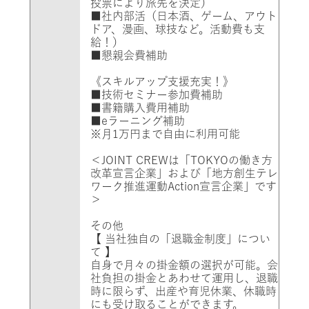
投票により旅先を決定）
■社内部活（日本酒、ゲーム、アウト
ドア、漫画、球技など。活動費も支
給！）
■懇親会費補助
《スキルアップ支援充実！》
■技術セミナー参加費補助
■書籍購入費用補助
■eラーニング補助
※月1万円まで自由に利用可能
＜JOINT CREWは「TOKYOの働き方
改革宣言企業」および「地方創生テレ
ワーク推進運動Action宣言企業」です
＞
その他
【 当社独自の「退職金制度」につい
て 】
自身で月々の掛金額の選択が可能。会
社負担の掛金とあわせて運用し、退職
時に限らず、出産や育児休業、休職時
にも受け取ることができます。