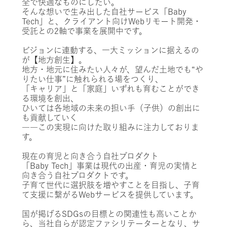
全で快適なものにしたい。
そんな想いで生み出した自社サービス「Baby
Tech」と、クライアント向けWebリモート開発・
受託との2軸で事業を展開中です。
ビジョンに連動する、一大ミッションに据えるの
が【地方創生】。
地方・地元に住みたい人々が、望んだ土地でも“や
りたい仕事”に触れられる場をつくり、
「キャリア」と「家庭」いずれも育むことができ
る環境を創出、
ひいては各地域の未来の担い手（子供）の創出に
も貢献していく
――この実現に向けた取り組みに注力しておりま
す。
現在の育児と向き合う自社プロダクト
「Baby Tech」事業は現代の出産・育児の実情と
向き合う自社プロダクトです。
子育て世代に選択肢を増やすことを目指し、子育
て支援に繋がるWebサービスを提供しています。
国が掲げるSDGsの目標との関連性も高いことか
ら、当社自らが認定ファシリテーターとなり、サ