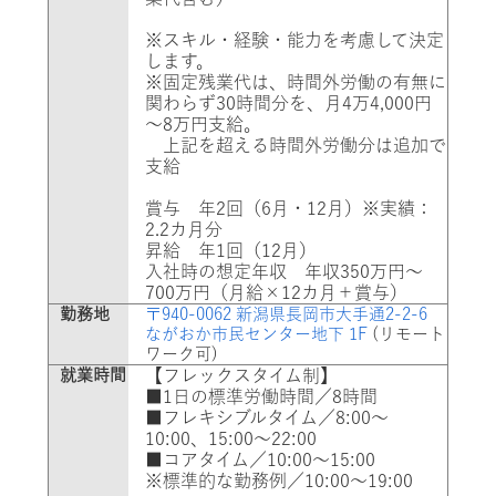
※スキル・経験・能力を考慮して決定
します。
※固定残業代は、時間外労働の有無に
関わらず30時間分を、月4万4,000円
～8万円支給。
上記を超える時間外労働分は追加で
支給
賞与 年2回（6月・12月）※実績：
2.2カ月分
昇給 年1回（12月）
入社時の想定年収 年収350万円～
700万円（月給×12カ月＋賞与）
勤務地
〒940-0062 新潟県長岡市大手通2-2-6
ながおか市民センター地下 1F
(リモート
ワーク可)
就業時間
【フレックスタイム制】
■1日の標準労働時間／8時間
■フレキシブルタイム／8:00～
10:00、15:00～22:00
■コアタイム／10:00～15:00
※標準的な勤務例／10:00～19:00