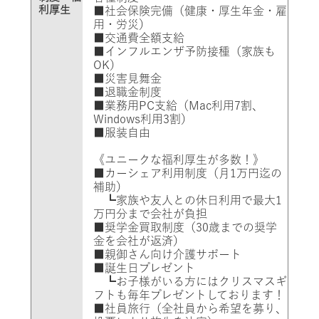
利厚生
■社会保険完備（健康・厚生年金・雇
用・労災）
■交通費全額支給
■インフルエンザ予防接種（家族も
OK）
■災害見舞金
■退職金制度
■業務用PC支給（Mac利用7割、
Windows利用3割）
■服装自由
《ユニークな福利厚生が多数！》
■カーシェア利用制度（月1万円迄の
補助）
┗家族や友人との休日利用で最大1
万円分まで会社が負担
■奨学金買取制度（30歳までの奨学
金を会社が返済）
■親御さん向け介護サポート
■誕生日プレゼント
┗お子様がいる方にはクリスマスギ
フトも毎年プレゼントしております！
■社員旅行（全社員から希望を募り、