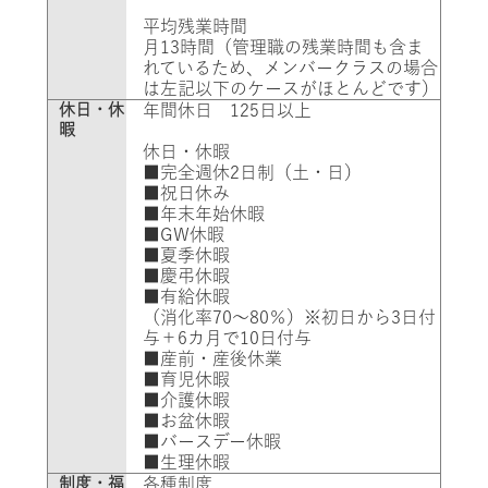
平均残業時間
月13時間（管理職の残業時間も含ま
れているため、メンバークラスの場合
は左記以下のケースがほとんどです）
休日・休
年間休日
125日以上
暇
休日・休暇
■完全週休2日制
（土・日）
■祝日休み
■年末年始休暇
■GW休暇
■夏季休暇
■慶弔休暇
■有給休暇
（消化率70～80％）※初日から3日付
与＋6カ月で10日付与
■産前・産後休業
■育児休暇
■介護休暇
■お盆休暇
■バースデー休暇
■生理休暇
制度・福
各種制度