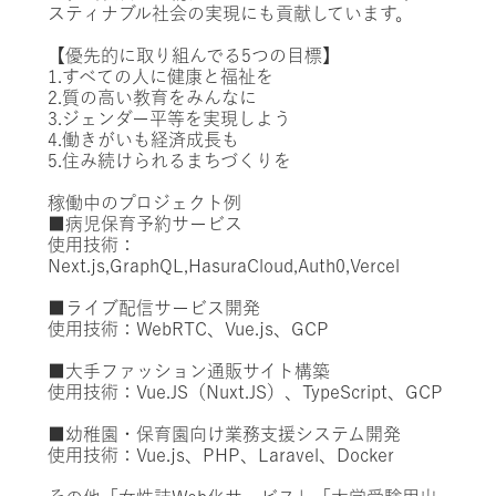
スティナブル社会の実現にも貢献しています。
【優先的に取り組んでる5つの目標】
1.すべての人に健康と福祉を
2.質の高い教育をみんなに
3.ジェンダー平等を実現しよう
4.働きがいも経済成長も
5.住み続けられるまちづくりを
稼働中のプロジェクト例
■病児保育予約サービス
使用技術：
Next.js,GraphQL,HasuraCloud,Auth0,Vercel
■ライブ配信サービス開発
使用技術：WebRTC、Vue.js、GCP
■大手ファッション通販サイト構築
使用技術：Vue.JS（Nuxt.JS）、TypeScript、GCP
■幼稚園・保育園向け業務支援システム開発
使用技術：Vue.js、PHP、Laravel、Docker