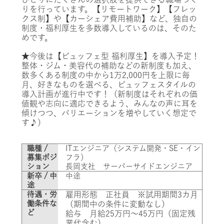
りを行っています。【リモートワーク】【フレッ
クス制】や【カーシェア費用補助】など、独自の
制度・福利厚生を多数導入しているのは、そのた
めです。
★今後は【ビュッフェ型 福利厚生】を導入予定！
整体・ジム・美容代の補助などの新制度も加え、
数多くある制度の中から1万2,000円を上限に毎
月、好きなものを選べる、ビュッフェスタイルの
導入計画が進行中です！（新制度はそれぞれの価
値観や志向に適応できるよう、みんなの声に耳を
傾けつつ、バリエーションを増やしていく想定で
す♪）
職種 /
ITエンジニア（システム開発・SE・イン
募集ポジ
フラ）
ション
長岡支社 サーバーサイドエンジニア
新卒 / 中
中途
途
待遇・労
雇用形態 正社員 ※試用期間3カ月
働条件な
（期間中の条件に変動なし）
ど
給与
月給25万円～45万円（固定残
業代含む）