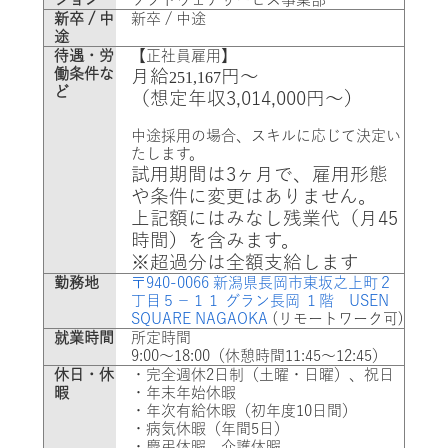
新卒 / 中
新卒 / 中途
途
待遇・労
【正社員雇用】
働条件な
月給
円～
251,167
ど
（想定年収3,014,000円～）
中途採用の場合、スキルに応じて決定い
たします。
試用期間は3ヶ月で、雇用形態
や条件に変更はありません。
上記額にはみなし残業代（月45
時間）を含みます。
※超過分は全額支給します
勤務地
〒940-0066 新潟県長岡市東坂之上町２
丁目５−１１ グラン長岡 １階 USEN
SQUARE NAGAOKA
(リモートワーク可)
就業時間
所定時間
9:00～18:00（休憩時間11:45～12:45）
休日・休
・完全週休2日制（土曜・日曜）、祝日
暇
・年末年始休暇
・年次有給休暇（初年度10日間）
・病気休暇（年間5日）
・慶弔休暇、介護休暇