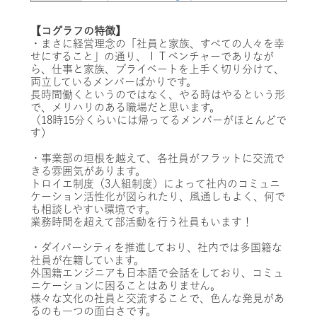
【コグラフの特徴】
・まさに経営理念の「社員と家族、すべての人々を幸
せにすること」の通り、ＩＴベンチャーでありなが
ら、仕事と家族、プライベートを上手く切り分けて、
両立しているメンバーばかりです。
長時間働くというのではなく、やる時はやるという形
で、メリハリのある職場だと思います。
（18時15分くらいには帰ってるメンバーがほとんどで
す）
・事業部の垣根を越えて、各社員がフラットに交流で
きる雰囲気があります。
トロイエ制度（3人組制度）によって社内のコミュニ
ケーション活性化が図られたり、風通しもよく、何で
も相談しやすい環境です。
業務時間を超えて部活動を行う社員もいます！
・ダイバーシティを推進しており、社内では多国籍な
社員が在籍しています。
外国籍エンジニアも日本語で会話をしており、コミュ
ニケーションに困ることはありません。
様々な文化の社員と交流することで、色んな発見があ
るのも一つの面白さです。