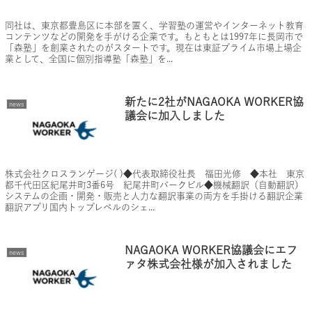
同社は、東京都豊島区に本部を置く、学習塾の運営やインターネット教育
コンテンツなどの開発を手がける企業です。もともとは1997年に長岡市で
「森塾」を創業されたのがスタートです。現在は東証プライム市場上場企
業として、全国に個別指導塾「森塾」を...
新たに2社がNAGAOKA WORKER協
news
議会に加入しました
株式会社クロスランゲージ( )◆代表取締役社長 福田光修 ◆本社 東京
都千代田区紀尾井町3番6号 紀尾井町パークビル◆機械翻訳（自動翻訳）
システムの企画・開発・販売と人力な翻訳事業の両方を手掛ける翻訳企業
翻訳アプリ国内トップレベルのシェ...
NAGAOKA WORKER協議会にエフ
news
ァタ株式会社様が加入されました