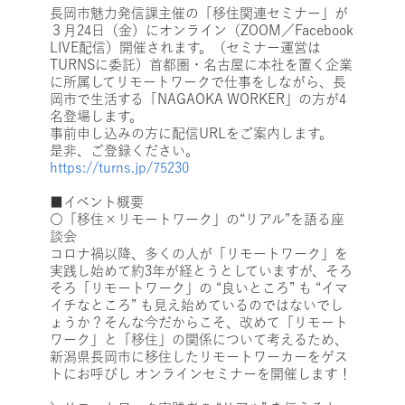
長岡市魅力発信課主催の「移住関連セミナー」が
３月24日（金）にオンライン（ZOOM／Facebook
LIVE配信）開催されます。（セミナー運営は
TURNSに委託）首都圏・名古屋に本社を置く企業
に所属してリモートワークで仕事をしながら、長
岡市で生活する「NAGAOKA WORKER」の方が4
名登場します。
事前申し込みの方に配信URLをご案内します。
是非、ご登録ください。
https://turns.jp/75230
■イベント概要
〇「移住×リモートワーク」の“リアル”を語る座
談会
コロナ禍以降、多くの人が「リモートワーク」を
実践し始めて約3年が経とうとしていますが、そろ
そろ「リモートワーク」の “良いところ” も “イマ
イチなところ” も見え始めているのではないでし
ょうか？そんな今だからこそ、改めて「リモート
ワーク」と「移住」の関係について考えるため、
新潟県長岡市に移住したリモートワーカーをゲス
トにお呼びし オンラインセミナーを開催します！