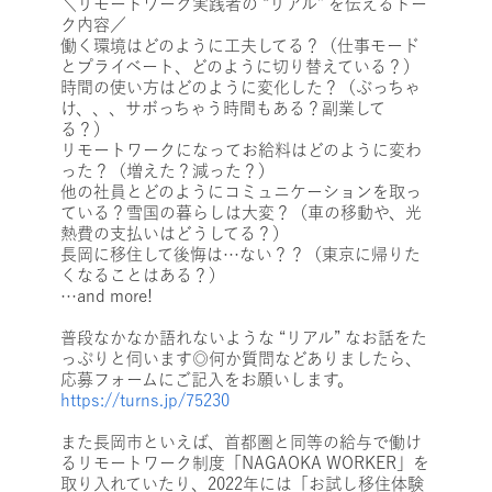
＼リモートワーク実践者の “リアル” を伝えるトー
ク内容／
働く環境はどのように工夫してる？（仕事モード
とプライベート、どのように切り替えている？）
時間の使い方はどのように変化した？（ぶっちゃ
け、、、サボっちゃう時間もある？副業して
る？）
リモートワークになってお給料はどのように変わ
った？（増えた？減った？）
他の社員とどのようにコミュニケーションを取っ
ている？雪国の暮らしは大変？（車の移動や、光
熱費の支払いはどうしてる？）
長岡に移住して後悔は…ない？？（東京に帰りた
くなることはある？）
…and more!
普段なかなか語れないような “リアル” なお話をた
っぷりと伺います◎何か質問などありましたら、
応募フォームにご記入をお願いします。
https://turns.jp/75230
また長岡市といえば、首都圏と同等の給与で働け
るリモートワーク制度「NAGAOKA WORKER」を
取り入れていたり、2022年には「お試し移住体験